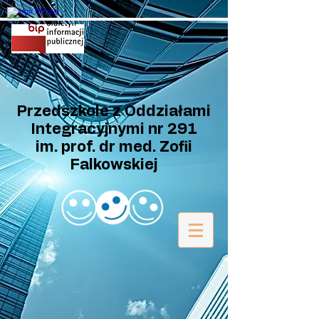
Przedszkole z Oddziałami
Integracyjnymi nr 291
im. prof. dr med. Zofii
Falkowskiej