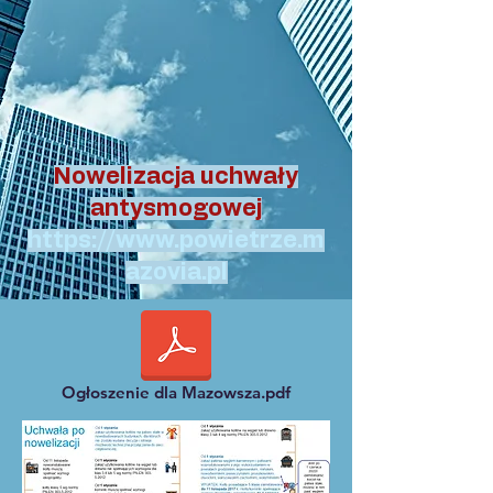
Nowelizacja uchwały
antysmogowej
https://www.powietrze.m
azovia.pl
Ogłoszenie dla Mazowsza.pdf