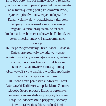
11 lutego odbył się bal karnawałowy o tematyce
„Podwodny świat i piraci” przedszkole zamieniło
się w morską krainę pełną kolorowych rybek,
syrenek, piratów i odważnych odkrywców.
Dzieci wcieliły się w poszukiwaczy skarbów,
podążając za wskazówkami i rozwiązując
zagadki, a także brały udział w tańcach,
konkursach i zabawach ruchowych. To był dzień
pełen śmiechu, muzyki i niezapomnianych
emocji.
16 lutego świętowaliśmy Dzień Babci i Dziadka.
Dzieci przygotowały wyjątkowy występ
artystyczny – były wzruszające wiersze, radosne
piosenki, tańce oraz krótkie przedstawienie.
Babcie i Dziadkowie z radością i dumą
obserwowali swoje wnuki, a wspólne spotkanie
pełne było ciepła i serdeczności.
18 lutego nasze przedszkole odwiedził Teatr
Warszawski Koliberek ze spektaklem „Zimowe
kłopoty. Szopa pracza”. Dzieci z ogromnym
zainteresowaniem śledziły przygody bohatera,
ucząc się jednocześnie o przyjaźni, pomocy
innym i radzeniu sobie z trudnościami.