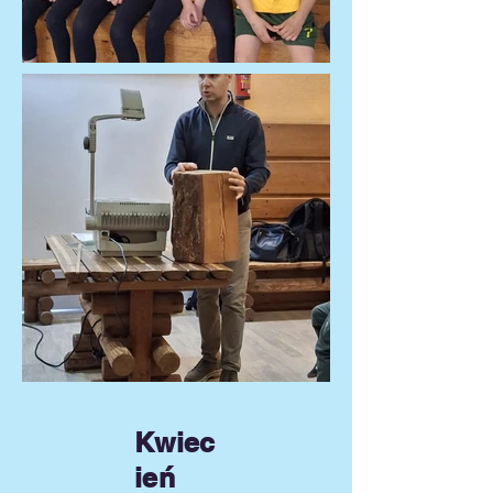
Kwiec
ień